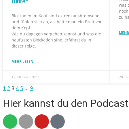
führen
was d
noch
Blockaden im Kopf sind extrem ausbremsend
zu ha
und fühlen sich an, als hätte man ein Brett vor
dem Kopf.
MEHR
Wie du dagegen vorgehen kannst und was die
häufigsten Blockaden sind, erfährst du in
dieser Folge.
MEHR LESEN
12. Oktober 2022
28. S
1
2
3
4
5
…
9
Hier kannst du den Podcast