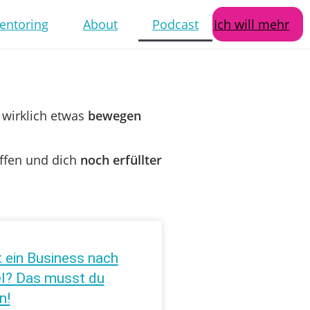
entoring
About
Podcast
Ich will mehr
 wirklich etwas
bewegen
ffen und dich
noch erfüllter
t ein Business nach
el? Das musst du
n!