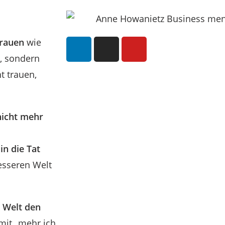
frauen
wie
, sondern
t trauen,
nicht mehr
h
in die Tat
esseren Welt
 Welt den
it „mehr ich