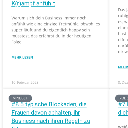
K(r)ampf anfühlt
Das J
ruhig
Warum sich dein Business immer noch
es, w
anfühlt wie eine einzige Tretmühle, obwohl es
einm
super läuft und du eigentlich happy sein
hast 
müsstest, das erfährst du in der heutigen
offe
Folge.
darüb
dir w
MEHR LESEN
MEHR
10. Februar 2023
8. De
MINDSET
POD
#8 5 typische Blockaden, die
#7 
Frauen davon abhalten, ihr
dic
Business nach ihren Regeln zu
Weiß