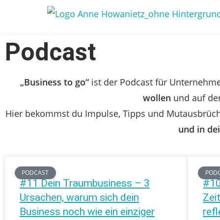
Podcast
„Business to go“
ist der Podcast für Unternehme
wollen
und auf de
Hier bekommst du Impulse, Tipps und Mutausbrüch
und in de
PODCAST
POD
#11 Dein Traumbusiness – 3
#10
Ursachen, warum sich dein
Zei
Business noch wie ein einziger
refl