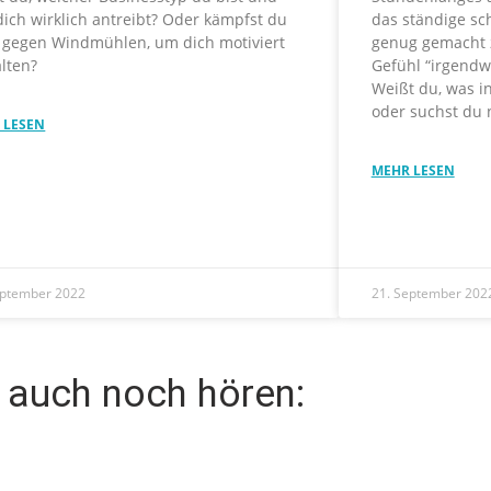
ich wirklich antreibt? Oder kämpfst du
das ständige sc
 gegen Windmühlen, um dich motiviert
genug gemacht 
lten?
Gefühl “irgendw
Weißt du, was i
oder suchst du 
 LESEN
MEHR LESEN
eptember 2022
21. September 202
 auch noch hören: