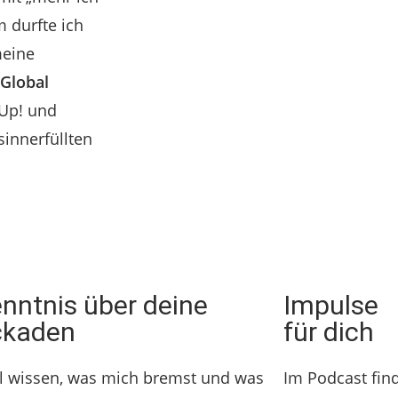
 durfte ich
eine
Global
kUp! und
innerfüllten
enntnis über deine
Impulse
ckaden
für dich
ll wissen, was mich bremst und was
Im Podcast find