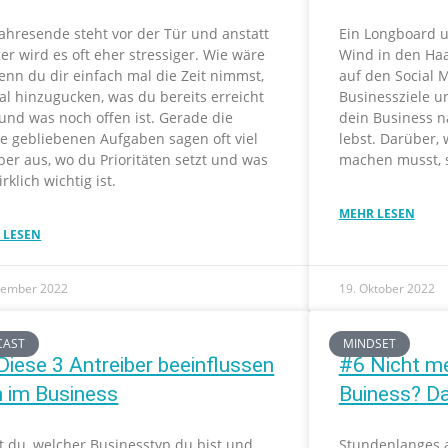
ahresende steht vor der Tür und anstatt
Ein Longboard 
er wird es oft eher stressiger. Wie wäre
Wind in den Haa
enn du dir einfach mal die Zeit nimmst,
auf den Social 
al hinzugucken, was du bereits erreicht
Businessziele u
und was noch offen ist. Gerade die
dein Business n
ne gebliebenen Aufgaben sagen oft viel
lebst. Darüber,
er aus, wo du Prioritäten setzt und was
machen musst, s
irklich wichtig ist.
MEHR LESEN
 LESEN
zember 2022
19. Oktober 2022
CAST
MINDSET
Diese 3 Antreiber beeinflussen
#6 Nicht m
h im Business
Buiness? Da
t du, welcher Businesstyp du bist und
Stundenlanges a