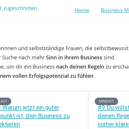
Home
Business M
rinnen und selbstständige Frauen, die selbstbewusst
r Suche nach mehr
Sinn in ihrem Business
sind.
e, um dir ein Business
nach deinen Regeln
zu erscha
inem vollen Erfolgspotenzial zu fühlen
.
CAST
MINDSET
 Warum jetzt ein guter
#9 Du wills
tpunkt ist, dein Business zu
deinen Reg
ektieren
vorher kläre